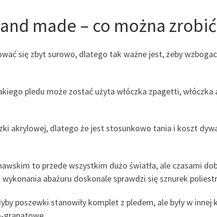
hand made – co można zrobić
ować się zbyt surowo, dlatego tak ważne jest, żeby wzbogac
kiego pledu może zostać użyta włóczka zpagetti, włóczka ak
czki akrylowej, dlatego że jest stosunkowo tania i koszt dy
nawskim to przede wszystkim dużo światła, ale czasami dob
 wykonania abażuru doskonale sprawdzi się sznurek poliest
 gdyby poszewki stanowiły komplet z pledem, ale były w innej
o-granatowe.