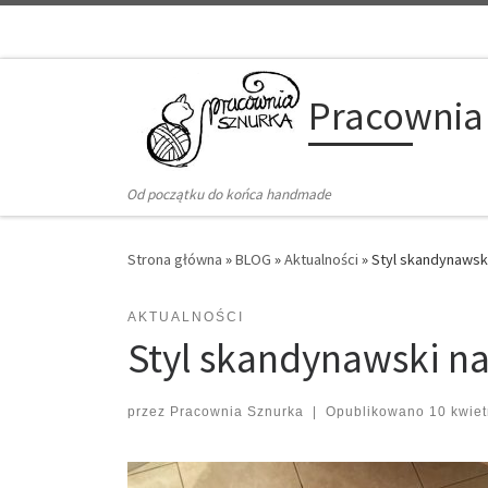
Przejdź do treści
Pracownia
Od początku do końca handmade
Strona główna
»
BLOG
»
Aktualności
»
Styl skandynawski
AKTUALNOŚCI
Styl skandynawski na
przez
Pracownia Sznurka
|
Opublikowano
10 kwie