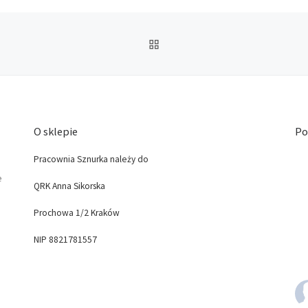
POWRÓT DO LISTY POS
O sklepie
Po
Pracownia Sznurka należy do
e
QRK Anna Sikorska
Prochowa 1/2 Kraków
NIP 8821781557