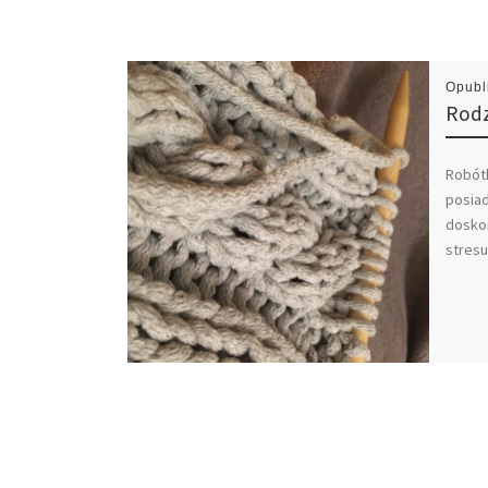
Opub
Rodz
Robótk
posiad
dosko
stresu