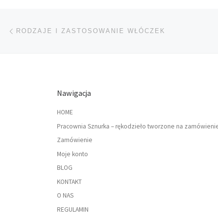
Nawigacja wpisu
Poprzedni wpis
RODZAJE I ZASTOSOWANIE WŁÓCZEK
Nawigacja
HOME
Pracownia Sznurka – rękodzieło tworzone na zamówieni
Zamówienie
Moje konto
BLOG
KONTAKT
O NAS
REGULAMIN