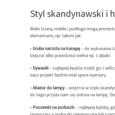
Styl skandynawski i 
Białe ściany, meble i podłoga mogą prezent
elementami, np. takimi jak:
•
Gruba narzuta na kanapę
– do wykonania ta
lżejsza) albo prawdziwa wełna np. z alpaki.
•
Dywanik
– najlepiej będzie zrobić go z włó
nasz projekt będzie miał spore wymiary.
•
Abażur do lampy
– wnętrza w stylu skandy
do tego przyda nam się osłona na lampę. Do
•
Poszewki na poduszk
i – najlepiej byłoby,
jasnoszary a poduszki ciemnoszare lub szar