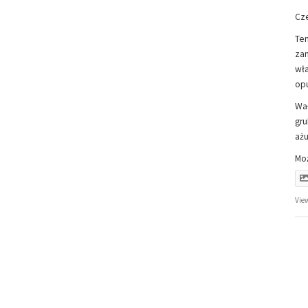
Cz
Ten
zam
wła
opu
Wał
gru
ażu
Mo
Vie