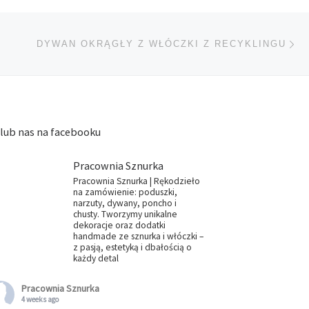
Na
TÓW
DYWAN OKRĄGŁY Z WŁÓCZKI Z RECYKLINGU
lub nas na facebooku
Pracownia Sznurka
Pracownia Sznurka | Rękodzieło
na zamówienie: poduszki,
narzuty, dywany, poncho i
chusty. Tworzymy unikalne
dekoracje oraz dodatki
handmade ze sznurka i włóczki –
z pasją, estetyką i dbałością o
każdy detal
Pracownia Sznurka
4 weeks ago