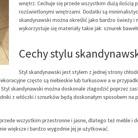
wnętrz. Cechuje się przede wszystkim dużą ilością p
rozświetlonymi wnętrzami. Dodatki są minimalistyczn
skandynawski można określić jako bardzo świeży i
wykorzystuje się materiały takie jak: sznurek bawełn
Cechy stylu skandynaws
Styl skandynawski jest stylem z jednej strony chło
y dekoracyjne często są niebieskie lub turkusowe a w przypad
e. Styl skandynawski można doskonale złagodzić poprzez 
hodniki z włóczki i sznurków będą doskonałym sposobem na
zede wszystkim przestronne i jasne, dlatego też meble i d
nie większe i bardzo wygodnie jej je użytkować.