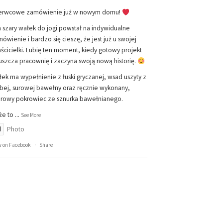
erwcowe zamówienie już w nowym domu!
 szary wałek do jogi powstał na indywidualne
ówienie i bardzo się cieszę, że jest już u swojej
ścicielki. Lubię ten moment, kiedy gotowy projekt
szcza pracownię i zaczyna swoją nową historię.
ek ma wypełnienie z łuski gryczanej, wsad uszyty z
bej, surowej bawełny oraz ręcznie wykonany,
rowy pokrowiec ze sznurka bawełnianego.
że to
...
See More
Photo
w on Facebook
·
Share