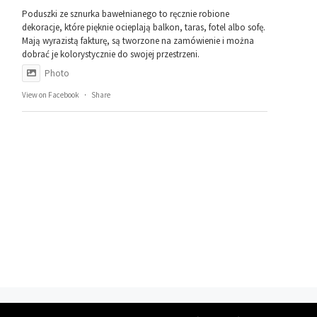
Poduszki ze sznurka bawełnianego to ręcznie robione
dekoracje, które pięknie ocieplają balkon, taras, fotel albo sofę.
Mają wyrazistą fakturę, są tworzone na zamówienie i można
dobrać je kolorystycznie do swojej przestrzeni.
Photo
View on Facebook
·
Share
© 2026
Pracownia Sznurka
– Wszelkie prawa zastrzeżone