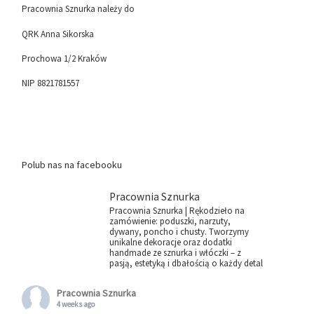
Pracownia Sznurka należy do
QRK Anna Sikorska
Prochowa 1/2 Kraków
NIP 8821781557
Polub nas na facebooku
Pracownia Sznurka
Pracownia Sznurka | Rękodzieło na
zamówienie: poduszki, narzuty,
dywany, poncho i chusty. Tworzymy
unikalne dekoracje oraz dodatki
handmade ze sznurka i włóczki – z
pasją, estetyką i dbałością o każdy detal
Pracownia Sznurka
4 weeks ago