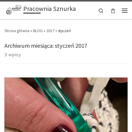
Pracownia Sznurka
Przejdź do treści
Search
Men
Strona główna
»
BLOG
»
2017
»
styczeń
Archiwum miesiąca:
styczeń 2017
3 wpisy
Zpagetti to specyficzna włoczka. Pozyskiwana jest z resztek
materiałowych. Jest doskonała na wszelkiego rodzaju dywany i
dywaniki, pokrowce, torby, zabawki a nawet ciuchy czy buty
Ale
tak naprawdę wszystko zależy od wyobraźni. Zpagetti jest trwała i
kolorowa. Skład to 95% bawełny i nieco lycry. Co ważne zpagetti nie
zmienia […]