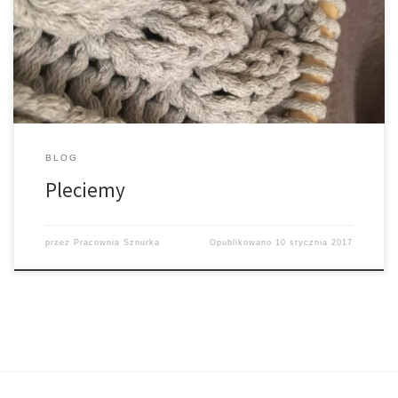
on nie lubi – jedno sprucie jeszcze ujdzie, jednak przerabianie go
kilkukrotnie zmienia całkiem jego strukturę. Zatem rada na przyszłość
dla MŁA
– przy sznurku raczej należy się skupić […]
BLOG
Pleciemy
przez
Pracownia Sznurka
Opublikowano
10 stycznia 2017