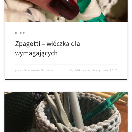
BLOG
Zpagetti – włóczka dla
wymagających
przez
Pracownia Sznurka
Opublikowano
16 stycznia 2017
No i trzeba było polatać za szydełkami – a raczej – szydłami o
rozmiarach nie całkiem spotykanych. 10,11 a nawet 12 to to można
nabyć drogą kupna w większości pasmanterii ale 15, 20? To raczej już