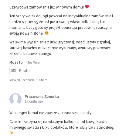
Czerwcowe zamówienie już w nowym domu!
Ten szary wałek do jogi powstał na indywidualne zamówienie i
bardzo się cieszę, że jest już u swojej właścicielki. Lubię ten
moment, kiedy gotowy projekt opuszcza pracownię i zaczyna
swoją nową historię.
Wałek ma wypełnienie z łuski gryczanej, wsad uszyty z grubej,
surowej bawełny oraz ręcznie wykonany, ażurowy pokrowiec
ze sznurka bawełnianego.
Może to
...
See More
Photo
View on Facebook
·
Share
Pracownia Sznurka
2 months ago
Wakacyjny klimat nie zawsze zaczyna się na plaży.
Czasem zaczyna się na własnym balkonie, od kawy, książki,
miękkiego światła i kilku dodatków, które robią całą atmosferę.