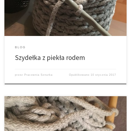
cięższy kaliber. Ale są, zakupione i gotowe do działania. Tylko ja się te
półsłupki […]
BLOG
Szydełka z piekła rodem
przez
Pracownia Sznurka
Opublikowano
10 stycznia 2017
Sznurek bawełniany jest dość wdzięczny do przerabiania. Ładnie
utrzymuje kształt splotu, nie zwija się i nie plącze. Jednak pomyłek to