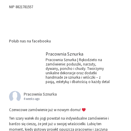
NIP 8821781557
Polub nas na facebooku
Pracownia Sznurka
Pracownia Sznurka | Rękodzieło na
zamówienie: poduszki, narzuty,
dywany, poncho i chusty. Tworzymy
unikalne dekoracje oraz dodatki
handmade ze sznurka i włóczki – z
pasją, estetyką i dbałością o każdy detal
Pracownia Sznurka
4 weeks ago
Czerwcowe zamówienie już w nowym domu!
Ten szary wałek do jogi powstał na indywidualne zamówienie i
bardzo się cieszę, że jest już u swojej właścicielki. Lubię ten
moment, kiedy gotowy projekt opuszcza pracownię i zaczyna