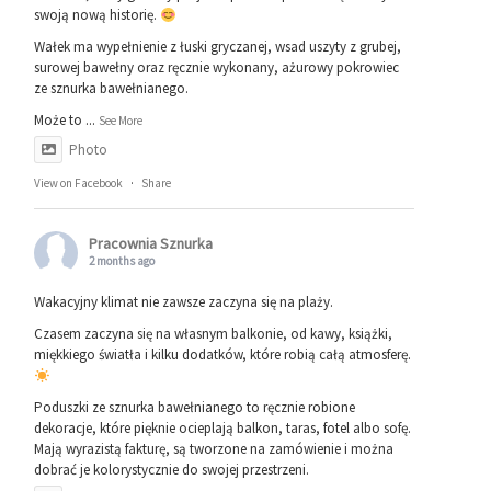
swoją nową historię.
Wałek ma wypełnienie z łuski gryczanej, wsad uszyty z grubej,
surowej bawełny oraz ręcznie wykonany, ażurowy pokrowiec
ze sznurka bawełnianego.
Może to
...
See More
Photo
View on Facebook
·
Share
Pracownia Sznurka
2 months ago
Wakacyjny klimat nie zawsze zaczyna się na plaży.
Czasem zaczyna się na własnym balkonie, od kawy, książki,
miękkiego światła i kilku dodatków, które robią całą atmosferę.
Poduszki ze sznurka bawełnianego to ręcznie robione
dekoracje, które pięknie ocieplają balkon, taras, fotel albo sofę.
Mają wyrazistą fakturę, są tworzone na zamówienie i można
dobrać je kolorystycznie do swojej przestrzeni.