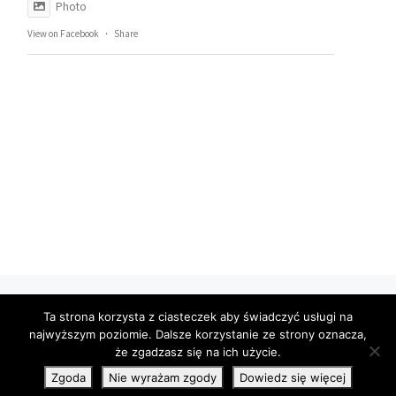
Photo
View on Facebook
·
Share
© 2026
Pracownia Sznurka
– Wszelkie prawa zastrzeżone
Ta strona korzysta z ciasteczek aby świadczyć usługi na
Oparte na
WP
– Zaprojektowano z
Motyw Customizr
najwyższym poziomie. Dalsze korzystanie ze strony oznacza,
że zgadzasz się na ich użycie.
Zgoda
Nie wyrażam zgody
Dowiedz się więcej