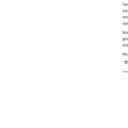
Ten
zam
wła
opu
Wał
gru
ażu
Mo
Vie