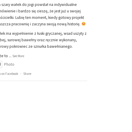
 szary wałek do jogi powstał na indywidualne
ówienie i bardzo się cieszę, że jest już u swojej
ścicielki. Lubię ten moment, kiedy gotowy projekt
szcza pracownię i zaczyna swoją nową historię.
ek ma wypełnienie z łuski gryczanej, wsad uszyty z
bej, surowej bawełny oraz ręcznie wykonany,
rowy pokrowiec ze sznurka bawełnianego.
że to
...
See More
Photo
w on Facebook
·
Share