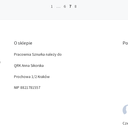
1
…
6
7
8
O sklepie
Po
Pracownia Sznurka należy do
e
QRK Anna Sikorska
Prochowa 1/2 Kraków
NIP 8821781557
Cz