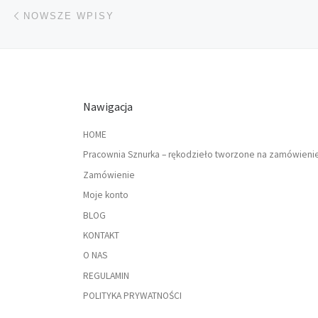
Nawigacja po wpisach
Nowsze wpisy
NOWSZE WPISY
Nawigacja
HOME
Pracownia Sznurka – rękodzieło tworzone na zamówieni
Zamówienie
Moje konto
BLOG
KONTAKT
O NAS
REGULAMIN
POLITYKA PRYWATNOŚCI