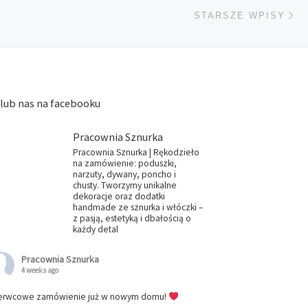
St
STARSZE WPISY
lub nas na facebooku
Pracownia Sznurka
Pracownia Sznurka | Rękodzieło
na zamówienie: poduszki,
narzuty, dywany, poncho i
chusty. Tworzymy unikalne
dekoracje oraz dodatki
handmade ze sznurka i włóczki –
z pasją, estetyką i dbałością o
każdy detal
Pracownia Sznurka
4 weeks ago
erwcowe zamówienie już w nowym domu!